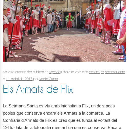
Aquesta entrada s'ha publicat en
Agenda
i s'ha etiquetat amb
econtre
,
flix
,
setmana santa
el
11 d'abril de 2017
per
Noelia Guirao
.
Els Armats de Flix
La Setmana Santa es viu amb intensitat a Flix, un dels pocs
pobles que conserva encara els Armats a la comarca. La
Confraria d’Armats de Flix es creu que es fundà al voltant del
1915, data de la fotografia més antiga que es conserva. Encara