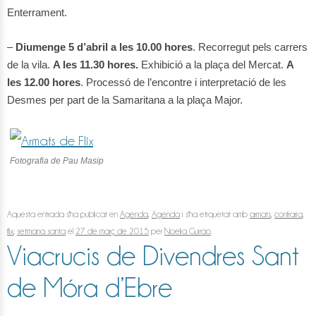
Enterrament.
–
Diumenge 5 d’abril a les 10.00 hores
. Recorregut pels carrers
de la vila.
A les 11.30 hores.
Exhibició a la plaça del Mercat.
A
les 12.00 hores
. Processó de l’encontre i interpretació de les
Desmes per part de la Samaritana a la plaça Major.
Fotografia de Pau Masip
Aquesta entrada s'ha publicat en
Agenda
,
Agenda
i s'ha etiquetat amb
armats
,
confraria
,
flix
,
setmana santa
el
27 de març de 2015
per
Noelia Guirao
.
Viacrucis de Divendres Sant
de Móra d’Ebre