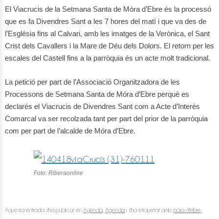
El Viacrucis de la Setmana Santa de Móra d’Ebre és la processó
que es fa Divendres Sant a les 7 hores del matí i que va des de
l’Església fins al Calvari, amb les imatges de la Verònica, el Sant
Crist dels Cavallers i la Mare de Déu dels Dolors. El retorn per les
escales del Castell fins a la parròquia és un acte molt tradicional.
La petició per part de l’Associació Organitzadora de les
Processons de Setmana Santa de Móra d’Ebre perquè es
declarés el Viacrucis de Divendres Sant com a Acte d’Interès
Comarcal va ser recolzada tant per part del prior de la parròquia
com per part de l’alcalde de Móra d’Ebre.
Foto: Riberaonline
Aquesta entrada s'ha publicat en
Agenda
,
Agenda
i s'ha etiquetat amb
móra d'ebre
,