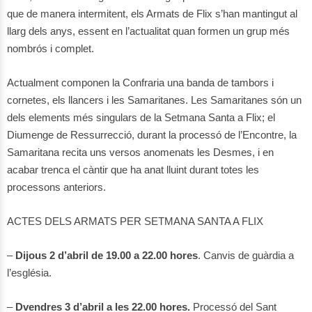
que de manera intermitent, els Armats de Flix s’han mantingut al
llarg dels anys, essent en l’actualitat quan formen un grup més
nombrós i complet.
Actualment componen la Confraria una banda de tambors i
cornetes, els llancers i les Samaritanes. Les Samaritanes són un
dels elements més singulars de la Setmana Santa a Flix; el
Diumenge de Ressurrecció, durant la processó de l’Encontre, la
Samaritana recita uns versos anomenats les Desmes, i en
acabar trenca el càntir que ha anat lluint durant totes les
processons anteriors.
ACTES DELS ARMATS PER SETMANA SANTA A FLIX
–
Dijous 2 d’abril de 19.00 a 22.00 hores
. Canvis de guàrdia a
l’església.
–
Dvendres 3 d’abril a les 22.00 hores.
Processó del Sant