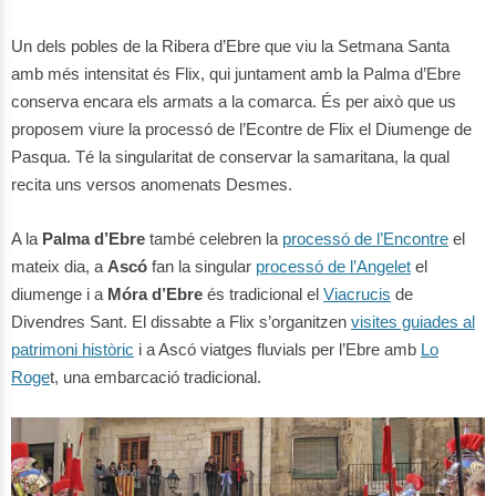
Un dels pobles de la Ribera d’Ebre que viu la Setmana Santa
amb més intensitat és Flix, qui juntament amb la Palma d’Ebre
conserva encara els armats a la comarca. És per això que us
proposem viure la processó de l’Econtre de Flix el Diumenge de
Pasqua. Té la singularitat de conservar la samaritana, la qual
recita uns versos anomenats Desmes.
A la
Palma d’Ebre
també celebren la
processó de l’Encontre
el
mateix dia, a
Ascó
fan la singular
processó de l’Angelet
el
diumenge i a
Móra d’Ebre
és tradicional el
Viacrucis
de
Divendres Sant. El dissabte a Flix s’organitzen
visites guiades al
patrimoni històric
i a Ascó viatges fluvials per l’Ebre amb
Lo
Roge
t, una embarcació tradicional.