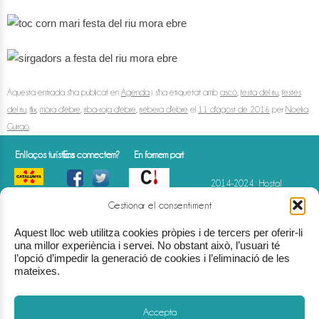
Aquesta entrada s'ha publicat en
Agenda
i s'ha etiquetat amb
ascó
,
festa del riu
,
festes
del riu
,
flix
,
móra d'ebre
,
riba-roja d'ebre
,
riebera d'ebre
el
11 d'agost de 2016
per
Noelia
Guirao
.
Enllaços turístics
Ens connectem?
En formem part
2014-2024 · Hostal
Gastronòmic La Creu · HTE-
000843
Gestionar el consentiment
Av. Comarques
Catalanes · 75 · Móra d'Ebre
Aquest lloc web utilitza cookies pròpies i de tercers per oferir-li
(Tarragona)
(+34) 977 40 07 07
info@hostallacreu.com
una millor experiència i servei. No obstant això, l’usuari té
l’opció d’impedir la generació de cookies i l’eliminació de les
mateixes.
Accepta