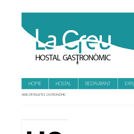
Vés al contingut
HOME
HOSTAL
RESTAURANT
EXP
ARXIU D'ETIQUETES:
GASTRONÒMIC