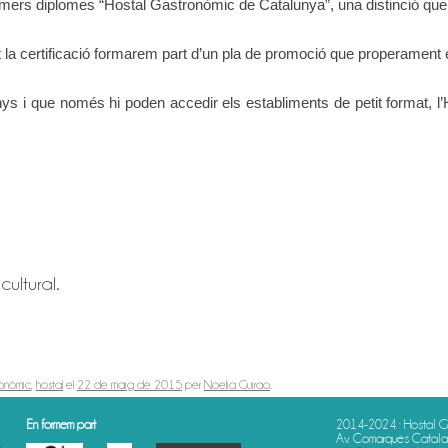
 primers diplomes “Hostal Gastronòmic de Catalunya”, una distinció qu
t la certificació formarem part d’un pla de promoció que properament
nys i que només hi poden accedir els establiments de petit format, 
cultural.
onòmic
,
hostal
el
22 de maig de 2015
per
Noelia Guirao
.
En formem part
2014-2024 · Hostal G
Av. Comarques Catalan