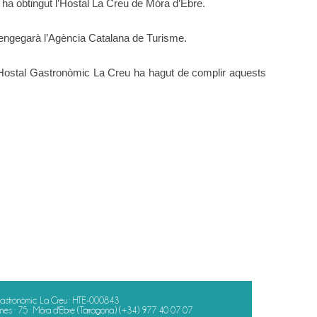
e ha obtingut l’Hostal La Creu de Móra d’Ebre.
 engegarà l’Agència Catalana de Turisme.
l’Hostal Gastronòmic La Creu ha hagut de complir aquests
astronòmic La Creu · HTE-000843
es · 75 · Móra d'Ebre (Tarragona)
(+34) 977 40 07 07