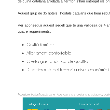
de cuina catalana arrelada al territori s’han entregat els
Aquest grup de 35 hotels i hostals catalans que hem rebu
Per aconseguir aquest segell que té una validesa de 4 a
quatre requeriments:
Gestió familiar
Allotjament confortable
Oferta gastronòmica de qualitat
Dinamització del territori a nivell econòmic i 
Aquesta entrada s'ha publicat en
Agenda
i s'ha etiquetat amb
catalunya
,
gastr
Enllaços turístics
Ens connectem?