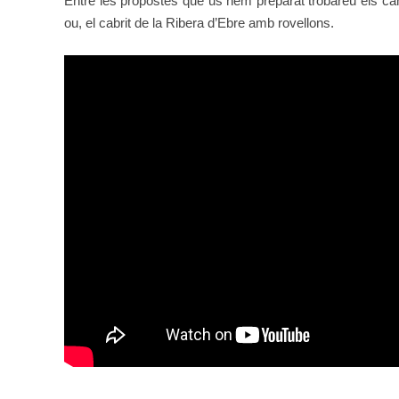
Entre les propostes que us hem preparat trobareu els ca
ou, el cabrit de la Ribera d’Ebre amb rovellons.