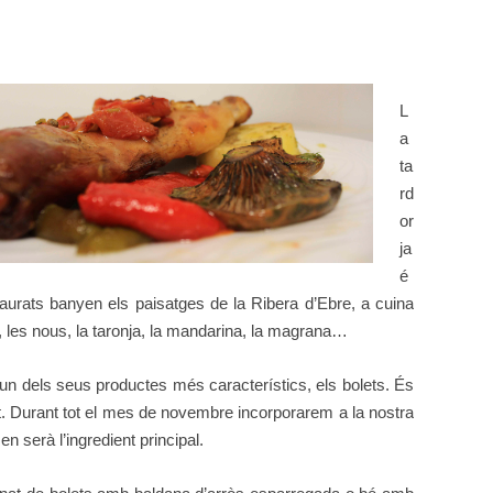
L
a
ta
rd
or
ja
é
aurats banyen els paisatges de la Ribera d’Ebre, a cuina
, les nous, la taronja, la mandarina, la magrana…
’un dels seus productes més característics, els bolets. És
t. Durant tot el mes de novembre incorporarem a la nostra
en serà l’ingredient principal.