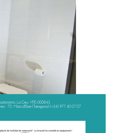
astronòmic La Creu · HTE-000843
es · 75 · Móra d'Ebre (Tarragona)
(+34) 977 40 07 07