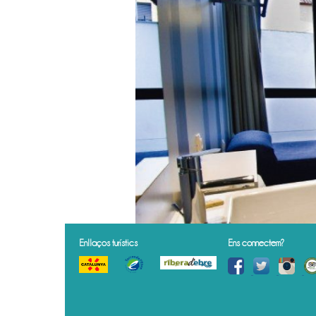
Enllaços turístics
Ens connectem?