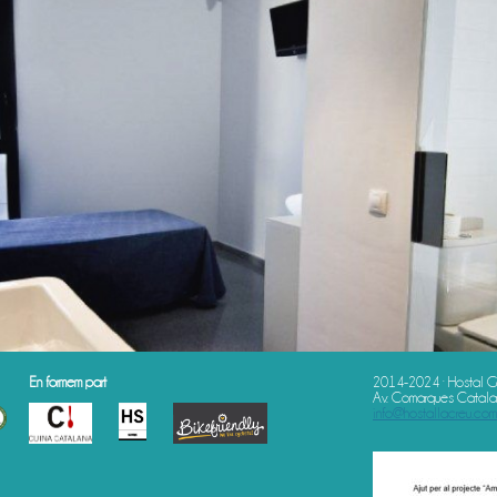
En formem part
2014-2024 · Hostal G
Av. Comarques Catalan
info@hostallacreu.com