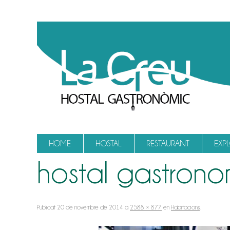
Vés al contingut
HOME
HOSTAL
RESTAURANT
EXP
hostal gastrono
Publicat
20 de novembre de 2014
a
2588 × 877
en
Habitacions
.