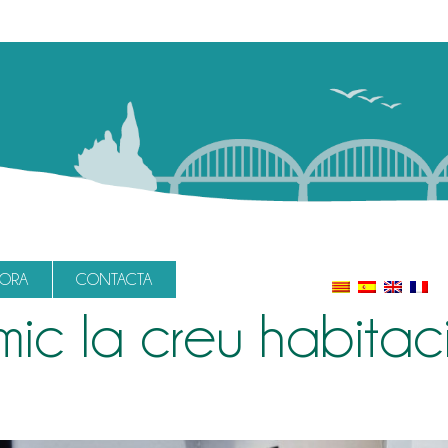
LORA
CONTACTA
mic la creu habitac