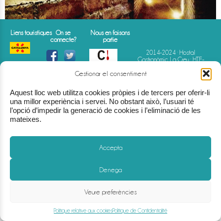
Liens touristiques
On se
Nous en faisons
connecte?
partie
2014-2024 · Hostal
Gastronòmic La Creu · HTE-
000843
Av. Comarques
Gestionar el consentiment
Catalanes · 75 · Móra d'Ebre
(Tarragona)
(+34) 977 40 07 07
Aquest lloc web utilitza cookies pròpies i de tercers per oferir-li
info@hostallacreu.com
una millor experiència i servei. No obstant això, l’usuari té
l’opció d’impedir la generació de cookies i l’eliminació de les
mateixes.
Accepta
Denega
Veure preferències
Mentions légales
-
Politique de Confidentialité
-
Politique relative aux cookies
-
Cond
Politique relative aux cookies
Politique de Confidentialité