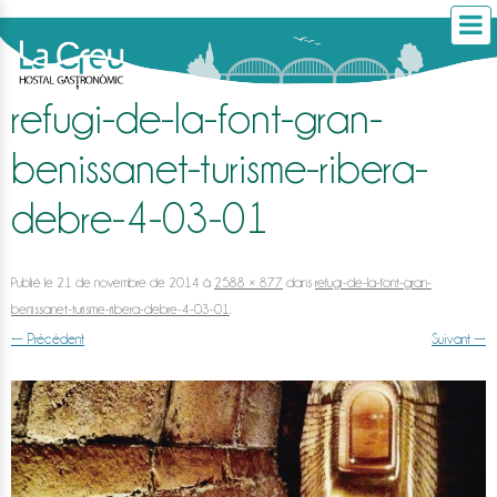
refugi-de-la-font-gran-
benissanet-turisme-ribera-
debre-4-03-01
Publié le
21 de novembre de 2014
à
2588 × 877
dans
refugi-de-la-font-gran-
benissanet-turisme-ribera-debre-4-03-01
.
← Précédent
Suivant →