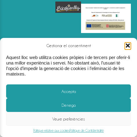
Gestionar el consentiment
Aquest lloc web utilitza cookies pròpies i de tercers per oferir-li
Mentions légales
-
Politique de Confidentialité
-
Politique relative aux cookies
-
Cond
una millor experiència i servei. No obstant això, l’usuari té
l’opció d’impedir la generació de cookies i l’eliminació de les
mateixes.
Accepta
Denega
Veure preferències
Politique relative aux cookies
Politique de Confidentialité