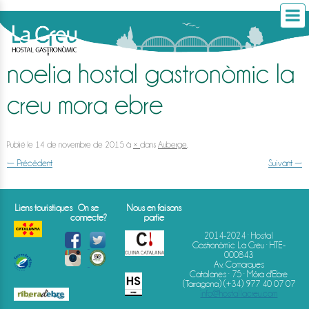
noelia hostal gastronòmic la
creu mora ebre
Publié le
14 de novembre de 2015
à
×
dans
Auberge
.
← Précédent
Suivant →
Liens touristiques
On se
Nous en faisons
connecte?
partie
2014-2024 · Hostal
Gastronòmic La Creu · HTE-
000843
Av. Comarques
Catalanes · 75 · Móra d'Ebre
(Tarragona)
(+34) 977 40 07 07
info@hostallacreu.com