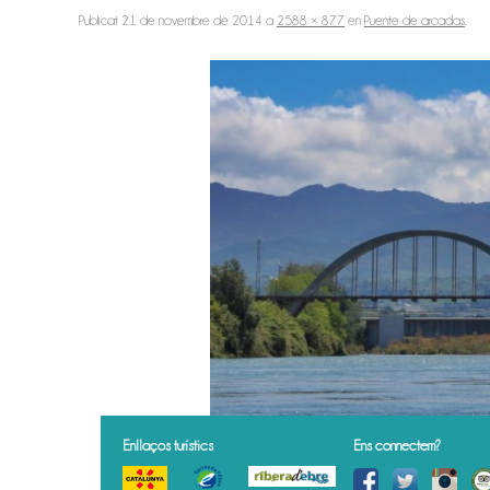
Publicat
21 de novembre de 2014
a
2588 × 877
en
Puente de arcadas
.
Enllaços turístics
Ens connectem?