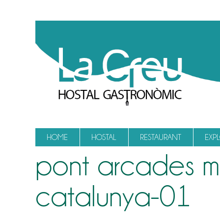
Vés al contingut
HOME
HOSTAL
RESTAURANT
EXP
pont arcades mo
catalunya-01