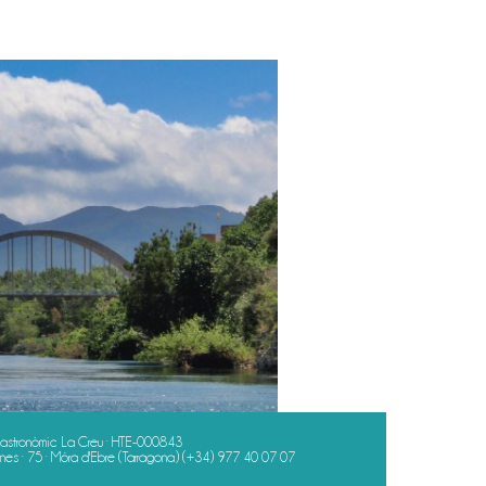
astronòmic La Creu · HTE-000843
es · 75 · Móra d'Ebre (Tarragona)
(+34) 977 40 07 07