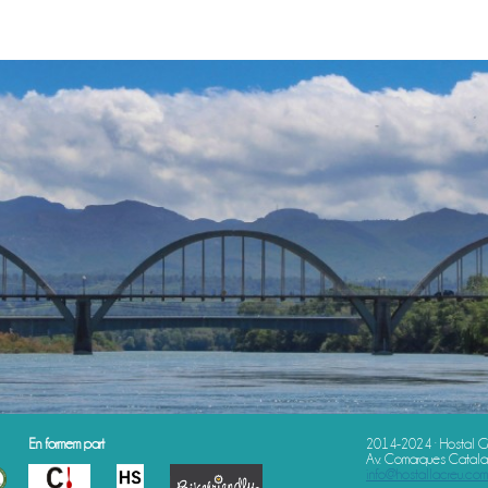
En formem part
2014-2024 · Hostal G
Av. Comarques Catalan
info@hostallacreu.com