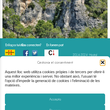
Enllaços turístics
Ens connectem?
En formem part
2014-2024 · Hostal
Gastronòmic La Creu · HTE-
000843
Gestionar el consentiment
Av. Comarques
Catalanes · 75 · Móra d'Ebre
Aquest lloc web utilitza cookies pròpies i de tercers per oferir-li
(Tarragona)
(+34) 977 40 07 07
info@hostallacreu.com
una millor experiència i servei. No obstant això, l’usuari té
l’opció d’impedir la generació de cookies i l’eliminació de les
mateixes.
Accepta