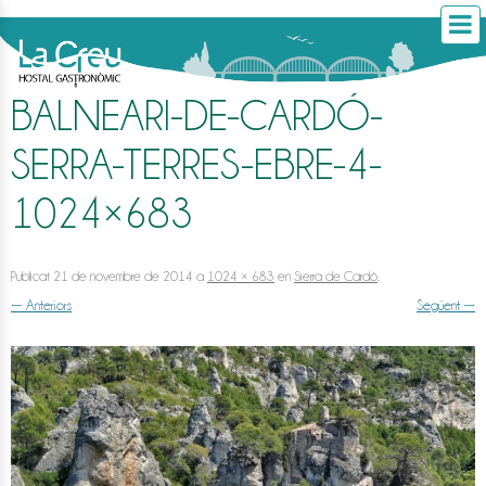
BALNEARI-DE-CARDÓ-
SERRA-TERRES-EBRE-4-
1024×683
Publicat
21 de novembre de 2014
a
1024 × 683
en
Sierra de Cardó
.
← Anteriors
Següent →