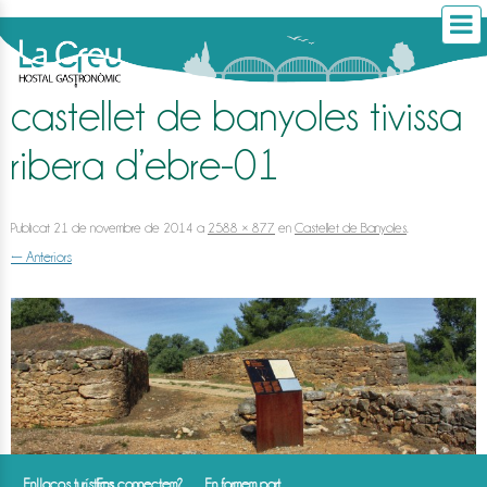
castellet de banyoles tivissa
ribera d’ebre-01
Publicat
21 de novembre de 2014
a
2588 × 877
en
Castellet de Banyoles
.
← Anteriors
Enllaços turístics
Ens connectem?
En formem part