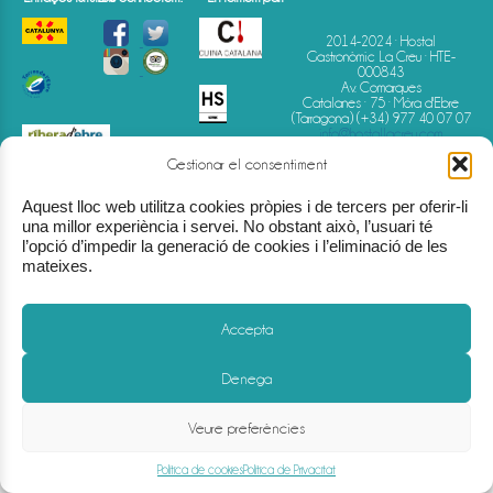
2014-2024 · Hostal
Gastronòmic La Creu · HTE-
000843
Av. Comarques
Catalanes · 75 · Móra d'Ebre
(Tarragona)
(+34) 977 40 07 07
info@hostallacreu.com
Gestionar el consentiment
Aquest lloc web utilitza cookies pròpies i de tercers per oferir-li
una millor experiència i servei. No obstant això, l’usuari té
l’opció d’impedir la generació de cookies i l’eliminació de les
mateixes.
Accepta
Avís Legal
-
Política de Privacitat
-
Política de Cookies
-
Condicions de reserva
Denega
Veure preferències
Política de cookies
Política de Privacitat