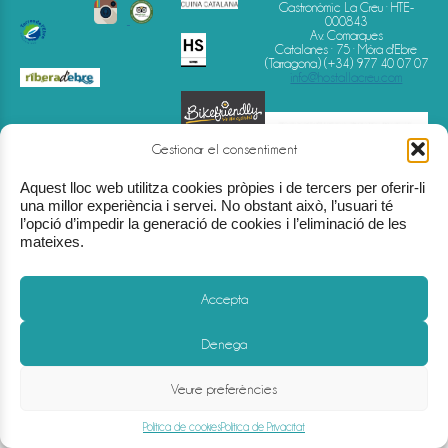
Gastronòmic La Creu · HTE-
000843
Av. Comarques
Catalanes · 75 · Móra d'Ebre
(Tarragona)
(+34) 977 40 07 07
info@hostallacreu.com
Gestionar el consentiment
Aquest lloc web utilitza cookies pròpies i de tercers per oferir-li
una millor experiència i servei. No obstant això, l’usuari té
l’opció d’impedir la generació de cookies i l’eliminació de les
mateixes.
Avís Legal
-
Política de Privacitat
-
Política de Cookies
-
Condicions de reserva
Accepta
Denega
Veure preferències
Política de cookies
Política de Privacitat