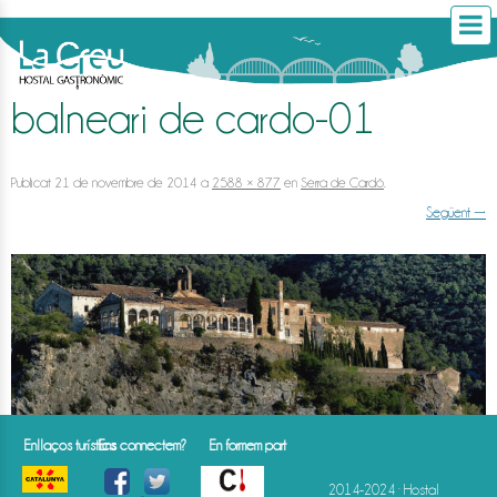
balneari de cardo-01
Publicat
21 de novembre de 2014
a
2588 × 877
en
Serra de Cardó
.
Següent →
Enllaços turístics
Ens connectem?
En formem part
2014-2024 · Hostal