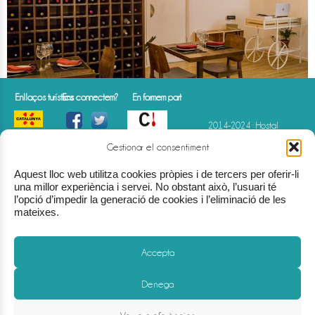
Enllaços turístics
Ens connectem?
En formem part
2014-2024 · Hostal
Gastronòmic La Creu · HTE-
000843
Gestionar el consentiment
Av. Comarques
Catalanes · 75 · Móra d'Ebre
Aquest lloc web utilitza cookies pròpies i de tercers per oferir-li
(Tarragona)
(+34) 977 40 07 07
info@hostallacreu.com
una millor experiència i servei. No obstant això, l’usuari té
l’opció d’impedir la generació de cookies i l’eliminació de les
mateixes.
Accepta
Denega