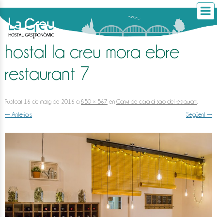
hostal la creu mora ebre
restaurant 7
Publicat
16 de maig de 2016
a
850 × 567
en
Canvi de cara al saló del restaurant
.
← Anteriors
Següent →