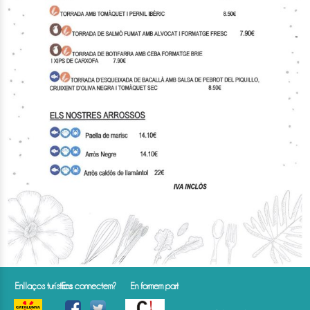
Enllaços turístics
Ens connectem?
En formem part