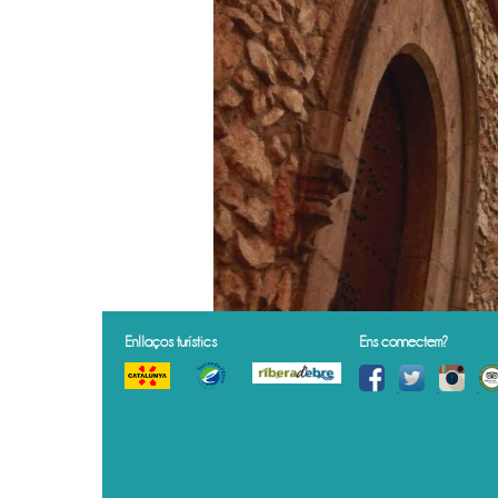
Enllaços turístics
Ens connectem?