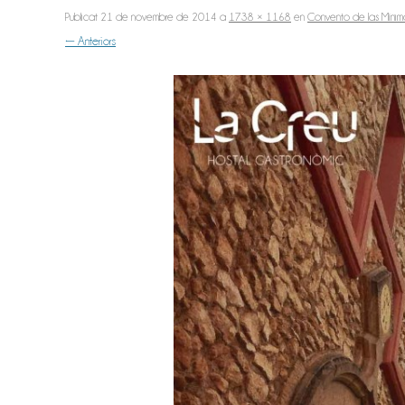
Publicat
21 de novembre de 2014
a
1738 × 1168
en
Convento de las Mínim
← Anteriors