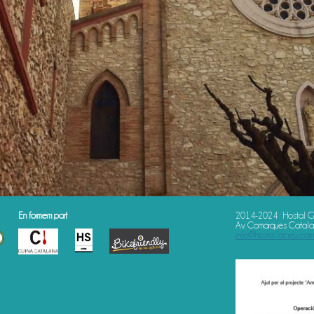
En formem part
2014-2024 · Hostal G
Av. Comarques Catalan
info@hostallacreu.com