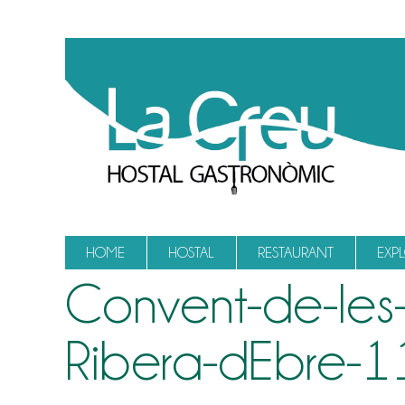
Vés al contingut
HOME
HOSTAL
RESTAURANT
EXP
Convent-de-les
Ribera-dEbre-1