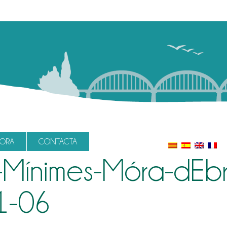
LORA
CONTACTA
-Mínimes-Móra-dEbr
1-06