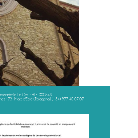
astronòmic La Creu · HTE-000843
es · 75 · Móra d'Ebre (Tarragona)
(+34) 977 40 07 07