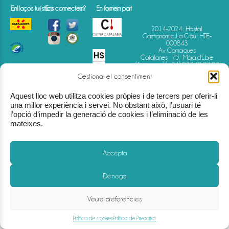
Enllaços turístics
Ens connectem?
En formem part
2014-2024 · Hostal
Gastronòmic La Creu · HTE-
000843
Av. Comarques
Catalanes · 75 · Móra d'Ebre
(Tarragona)
(+34) 977 40 07 07
info@hostallacreu.com
Gestionar el consentiment
Aquest lloc web utilitza cookies pròpies i de tercers per oferir-li
una millor experiència i servei. No obstant això, l’usuari té
l’opció d’impedir la generació de cookies i l’eliminació de les
mateixes.
Accepta
Denega
Avís Legal
-
Política de Privacitat
-
Política de Cookies
-
Condicions de reserva
Veure preferències
Política de cookies
Política de Privacitat