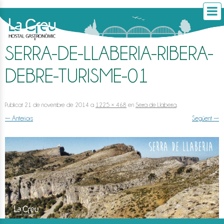
SERRA-DE-LLABERIA-RIBERA-
DEBRE-TURISME-01
Publicat
21 de novembre de 2014
a
1225 × 468
en
Serra de Llaberia
.
← Anteriors
Següent →