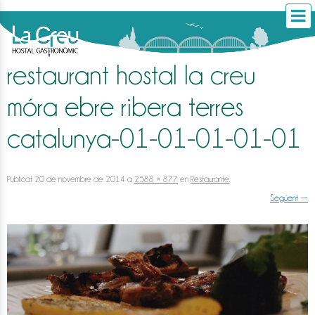
restaurant hostal la creu
móra ebre ribera terres
catalunya-01-01-01-01-01
Publicat
20 de novembre de 2014
a
2588 × 877
en
Restaurante
.
Següent →