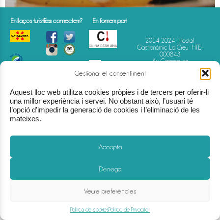
Enllaços turístics
Ens connectem?
En formem part
2014-2024 · Hostal
Gastronòmic La Creu · HTE-
000843
Av. Comarques
Catalanes · 75 · Móra d'Ebre
Gestionar el consentiment
(Tarragona)
(+34) 977 40 07 07
info@hostallacreu.com
Aquest lloc web utilitza cookies pròpies i de tercers per oferir-li
una millor experiència i servei. No obstant això, l’usuari té
l’opció d’impedir la generació de cookies i l’eliminació de les
mateixes.
Accepta
Denega
Avís Legal
-
Política de Privacitat
-
Política de Cookies
-
Condicions de reserva
Veure preferències
Política de cookies
Política de Privacitat